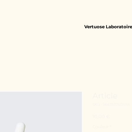
Vertuose Laboratoir
Article
SKU : 364115376135191
Prix
10,00 €
Couleur
*